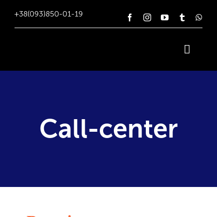
Skip
+38(093)850-01-19
to
content
Toggl
Naviga
Продажі
Маркетинг
Call-center
Наш досвід
Заходи
Контакти