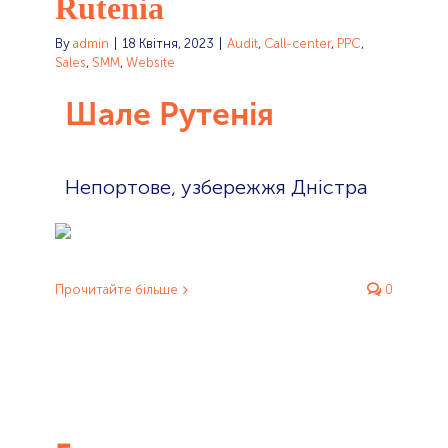
Rutenia
By
admin
|
18 Квітня, 2023
|
Audit
,
Call-center
,
PPC
,
Sales
,
SMM
,
Website
Шале Рутенія
Непортове, узбережжя Дністра
Прочитайте більше
0