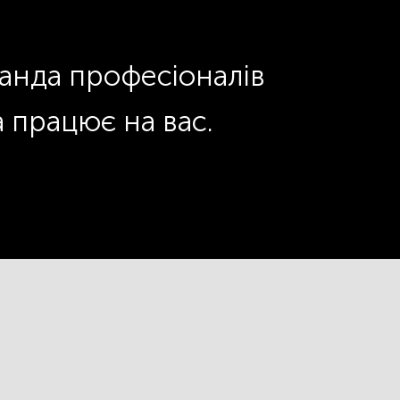
оманда професіоналів
а працює на вас.